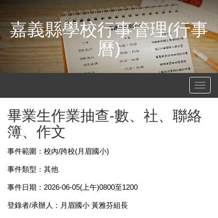
嘉義縣學校行事管理(行事
曆)
Toggl
navig
畢業生作業抽查-數、社、聯絡
簿、作文
事件範圍：校內/跨校(月眉國小)
事件類型：其他
事件日期：2026-06-05(上午)0800至1200
登錄者/承辦人：月眉國小 黃雅芬組長