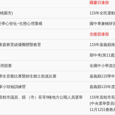
國慶日連假
(桃園市)
115年全民運動
拒學心智化~生態心理重構
國中專兼輔研
光復節連假
展家庭教育績優團體暨教育
115年嘉義縣
期中考(第11週
應用競賽
全國中小學資
度學生音樂比賽暨師生鄉土歌謠比賽
嘉義縣115學
童軍小領袖訓練營
嘉義縣115年
、直轄市議員、縣 （市）長等9種地方公職人員選舉
115年直轄市
(中央選舉委員會1
11月12日臺教高