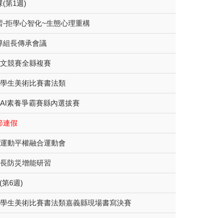
(第1週)
習-拒學心智化~生態心理重構
導組長傳承會議
語文競賽全縣複賽
國學生美術比賽書法類
度AI素養爭霸賽縣內選拔賽
節連假
生運動平權融合運動會
校長防災增能研習
第6週)
全國學生美術比賽書法類嘉義縣現場書寫決賽