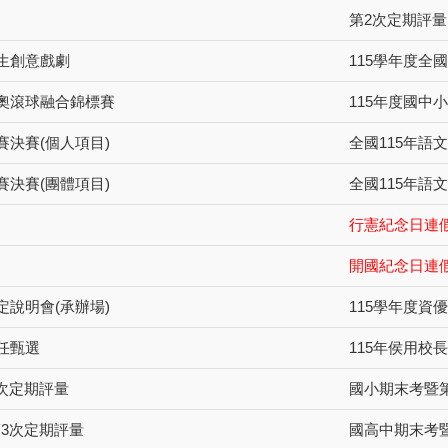
第2次定期評量(
學生創意戲劇
115學年度全
特奧滾球融合錦標賽
115年度國中
賽決賽(個人項目)
全國115年語
賽決賽(團體項目)
全國115年語
行憲紀念日連
開國紀念日連
定說明會(承辦場)
115學年度資
主任甄選
115年侯用校
次定期評量
國小期末考暨第
3次定期評量
國高中期末考暨第