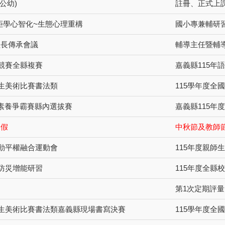
公幼)
註冊、正式上課
拒學心智化~生態心理重構
國小專兼輔研
組長傳承會議
輔導主任暨輔
文競賽全縣複賽
嘉義縣115年
學生美術比賽書法類
115學年度全
I素養爭霸賽縣內選拔賽
嘉義縣115年
連假
中秋節及教師
運動平權融合運動會
115年度親師
長防災增能研習
115年度全縣
第1次定期評量(
學生美術比賽書法類嘉義縣現場書寫決賽
115學年度