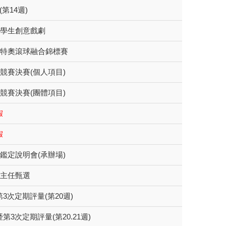
第14週)
國學生創意戲劇
小特奧滾球融合錦標賽
文競賽決賽(個人項目)
文競賽決賽(團體項目)
假
假
優鑑定說明會(承辦場)
長主任甄選
3次定期評量(第20週)
3次定期評量(第20.21週)