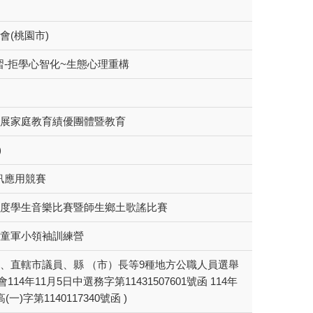
會(桃園市)
習-拒學心智化~生態心理重構
推展家庭教育績優團體暨教育
)
訊應用競賽
年度學生音樂比賽暨師生鄉土歌謠比賽
度童軍小領袖訓練營
長、直轄市議員、縣 （市）長等9種地方公職人員選舉
14年11月5日中選務字第11431507601號函 114年
(一)字第1140117340號函 )