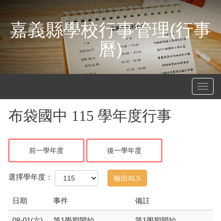
嘉義縣學校行事管理(行事
曆)
Toggl
navig
布袋國中 115 學年度行事
前一學年度
後一學年度
選擇學年度：
輸出XLS
日期
事件
備註
08-01(六)
第1學期開始
第1學期開始