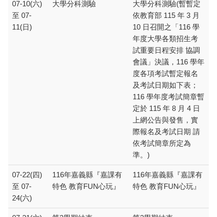
07-10(六)
大學分科測驗
大學分科測驗(暫暫定
至 07-
依教育部 115 年 3 月
11(日)
10 日召開之「116 學
年度大學各類招生考
試重要日程安排 協調
會議」決議，116 學年
度各項考試暫定報名
及考試日期如下表；
116 學年度考試簡章暫
定於 115 年 8 月 4 日
上網公告與發售，實
際報名及考試日期 請
依考試簡章所定為
準。)
07-22(四)
116年嘉義縣『嘉課有
116年嘉義縣『嘉課有
至 07-
特色 教育FUN心玩』
特色 教育FUN心玩』
24(六)