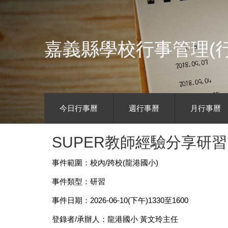
嘉義縣學校行事管理(行
今日行事曆
週行事曆
月行事曆
SUPER教師經驗分享研習
事件範圍：校內/跨校(龍港國小)
事件類型：研習
事件日期：2026-06-10(下午)1330至1600
登錄者/承辦人：龍港國小 黃文玲主任